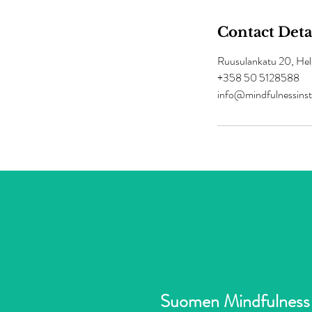
Contact Deta
Ruusulankatu 20, Hels
+358 50 5128588
info@mindfulnessinst
Suomen Mindfulness-