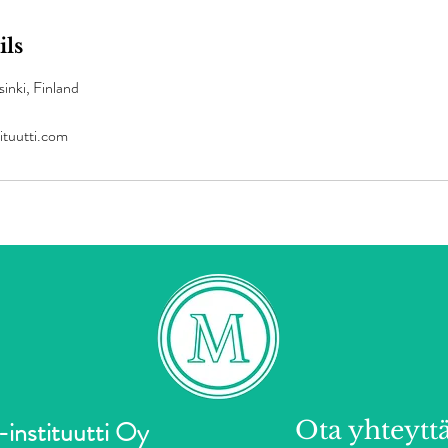
ils
inki, Finland
ituutti.com
instituutti Oy
Ota yhteyttä