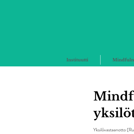
Instituutti
Mindfuln
Mindf
yksilö
Yksilövastaanotto (R