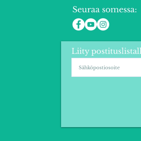
Seuraa somessa:
Liity postituslist