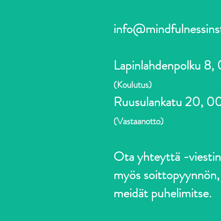
info@mindfulnessins
Lapinlahdenpolku 8,
(Koulutus)
Ruusulankatu 20, 00
(Vastaanotto)
Ota yhteyttä -viestin 
myös soittopyynnön, j
meidät puhelimitse.