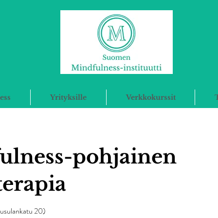
ess
Yrityksille
Verkkokurssit
ulness-pohjainen
terapia
uusulankatu 20)