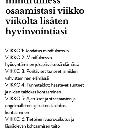
mindfulness
osaamistasi viikko
viikolta lisäten
hyvinvointiasi
VIIKKO 1: Johdatus mindfulnessiin
VIIKKO 2: Mindfulness
in
hyödyntäminen
jokapäiväisessä elämässä
VIIKKO 3: Positiiviset tunteet ja niiden
vahvistaminen elämässä
VIIKKO 4: Tunnetaidot: haastavat tunteet
ja niiden taidokas kohtaaminen
VIIKKO 5: Ajatukset ja stressaavien ja
ongelmallisten ajatusten taidokas
kohtaaminen
VIIKKO 6: Tietoinen vuorovaikut
us ja
läsnäolevan kohtaamisen taito