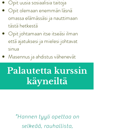
Opit uusia sosiaalisia taitoja
Opit olemaan enemmän läsnä
omassa elämässäsi ja nauttimaan
tästä hetkestä
Opit johtamaan itse itseäsi ilman
että ajatuksesi ja mielesi johtavat
sinua
Masennus ja ahdistus vähenevät
Hyvinvointi ja onnellisuus lisääntyvät
Palautetta kurssin
käyneiltä
”Hannen tyyli opettaa on
selkeää, rauhallista,