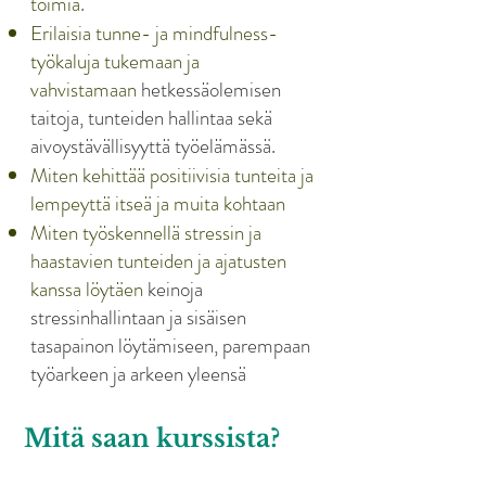
toimia.
Erilaisia tunne- ja mindfulness-
työkaluja tukemaan ja
vahvistamaan
hetkessäolemisen
taitoja, tunteiden hallintaa sekä
aivoystävällisyyttä työelämässä.
Miten kehittää positiivisia tunteita ja
lempeyttä itseä ja muita kohtaan
Miten työskennellä stressin ja
haastavien tunteiden ja ajatusten
kanssa löytäen
keinoja
stressinhallintaan ja sisäisen
tasapainon löytämiseen, parempaan
työarkeen ja arkeen yleensä
Tietoista vuorovaikutusta ja taitoa
kohdata läsnäolevasti kuunnellen.
Mitä saan kurssista?