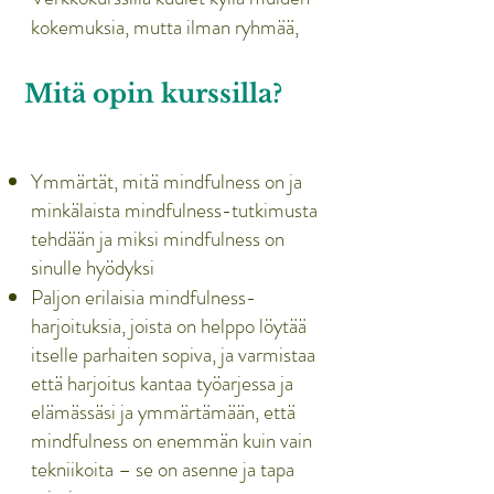
kokemuksia, mutta ilman ryhmää,
jonka kanssa sinun “pitäisi” jakaa
kokemuksesi.
Mitä opin kurssilla?
Ymmärtät, mitä mindfulness on ja
minkälaista mindfulness-tutkimusta
tehdään ja miksi mindfulness on
sinulle hyödyksi
Paljon erilaisia mindfulness-
harjoituksia, joista on helppo löytää
itselle parhaiten sopiva, ja varmistaa
että harjoitus kantaa työarjessa ja
elämässäsi ja ymmärtämään, että
mindfulness on enemmän kuin vain
tekniikoita – se on asenne ja tapa