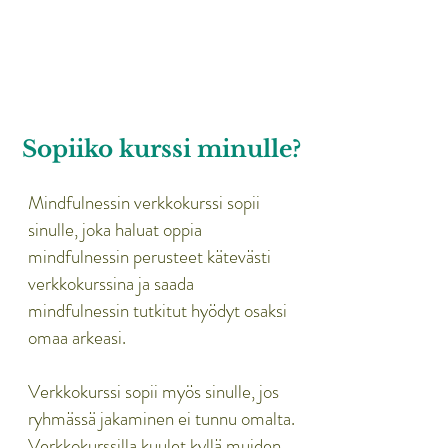
tunteeseen ja ymmärrystä sille,
että meillä on vain tämä hetki.
Suosittelen kurssia ihan kaikille!''
-Emilia
Sopiiko kurssi minulle?
Mindfulnessin verkkokurssi sopii
sinulle, joka haluat oppia
mindfulnessin perusteet kätevästi
verkkokurssina ja saada
mindfulnessin tutkitut hyödyt osaksi
omaa arkeasi.
Verkkokurssi sopii myös sinulle, jos
ryhmässä jakaminen ei tunnu omalta.
Verkkokurssilla kuulet kyllä muiden