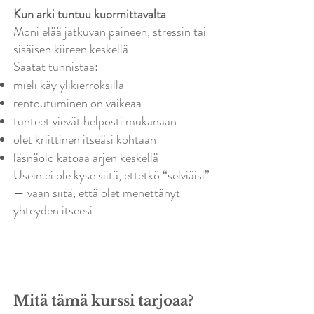
Kun arki tuntuu kuormittavalta
Moni elää jatkuvan paineen, stressin tai
sisäisen kiireen keskellä.
Saatat tunnistaa:
mieli käy ylikierroksilla
rentoutuminen on vaikeaa
tunteet vievät helposti mukanaan
olet kriittinen itseäsi kohtaan
läsnäolo katoaa arjen keskellä
Usein ei ole kyse siitä, ettetkö “selviäisi”
— vaan siitä, että olet menettänyt
yhteyden itseesi.
Mitä tämä kurssi tarjoaa?