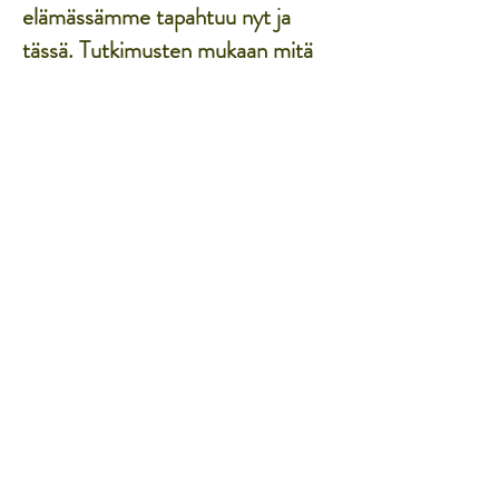
elämässämme tapahtuu nyt ja
tässä. Tutkimusten mukaan mitä
enemmän kykenemme olemaan
läsnä elämässä tässä ja nyt, sitä
onnellisimpia olemme.
Onnellisempi elämä odottaa!
Ilmoittaudu kurssille nyt,
koska sinä olet tärkeä!
OSTA KURSSI TÄSTÄ