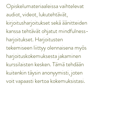
Opiskelumateriaaleissa vaihtelevat
audiot, videot, lukutehtävät,
kirjoitusharjoitukset sekä äänitteiden
kanssa tehtävät ohjatut mindfulness-
harjoitukset. Harjoitusten
tekemiseen liittyy olennaisena myös
harjoituskokemuksesta jakaminen
kurssilaisten kesken. Tämä tehdään
kuitenkin täysin anonyymisti, joten
voit vapaasti kertoa kokemuksistasi.
” En osannut kuvitella
sisällöistä juurikaan mitään
etukäteen. Olin yllättynyt