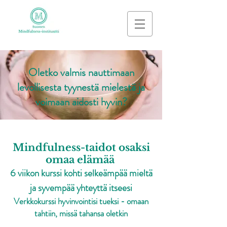
Oletko valmis nauttimaan
levollisesta tyynestä mielestä ja
voimaan aidosti hyvin?
Mindfulness-taidot osaksi
omaa elämää
6 viikon kurssi kohti selkeämpää mieltä
ja syvempää yhteyttä itseesi
Verkkokurssi hyvinvointisi tueksi - omaan
tahtiin, missä tahansa oletkin