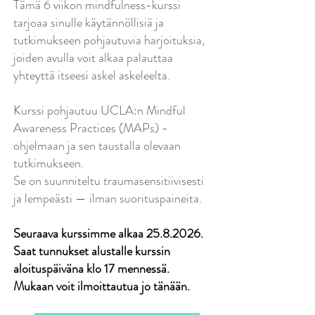
Tämä 6 viikon mindfulness-kurssi
tarjoaa sinulle käytännöllisiä ja
tutkimukseen pohjautuvia harjoituksia,
joiden avulla voit alkaa palauttaa
yhteyttä itseesi askel askeleelta.
Kurssi pohjautuu UCLA:n Mindful
Awareness Practices (MAPs) -
ohjelmaan ja sen taustalla olevaan
tutkimukseen.
Se on suunniteltu traumasensitiivisesti
ja lempeästi — ilman suorituspaineita.
Seuraava kurssimme alkaa
25.8.2026
.
Saat tunnukset alustalle kurssin
aloituspäiväna klo 17 mennessä.
Mukaan voit ilmoittautua jo tänään.