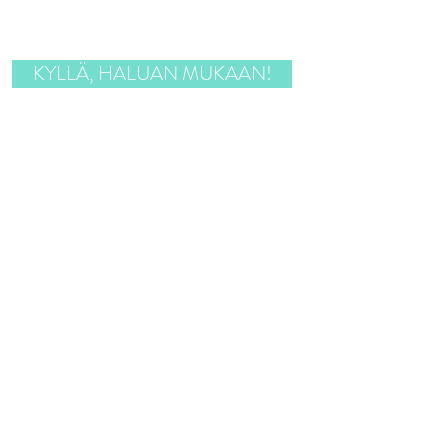
KYLLÄ, HALUAN MUKAAN!
”Olen monta oivallusta
rikkaampi. Tämä kurssi avasi
monta ovea, koska opin miten
harjoitella ”tässä ja nyt” –
elämistä. Elämässäni on nyt
enemmän lempeyttä.”