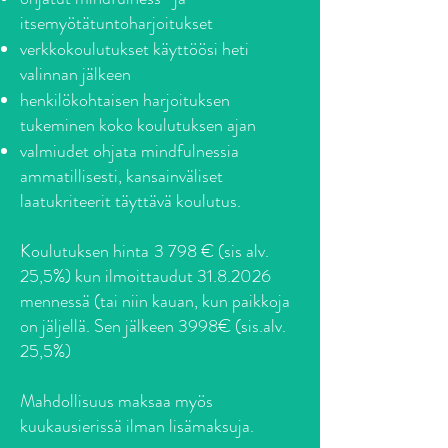
itsemyötätuntoharjoitukset
verkkokoulutukset käyttöösi heti
valinnan jälkeen
henkilökohtaisen harjoituksen
tukeminen koko koulutuksen ajan
valmiudet ohjata mindfulnessia
ammatillisesti,
kansainväliset
laatukriteerit täyttävä koulutus.
Koulutuksen hinta
3 798 € (sis alv.
25,5%) kun ilmoittaudut
31.8.2026
mennessä (tai niin kauan, kun paikkoja
on jäljellä. Sen jälkeen 3998€ (sis.alv.
25,5%)
Mahdollisuus maksaa myös
kuukausierissä ilman lisämaksuja.