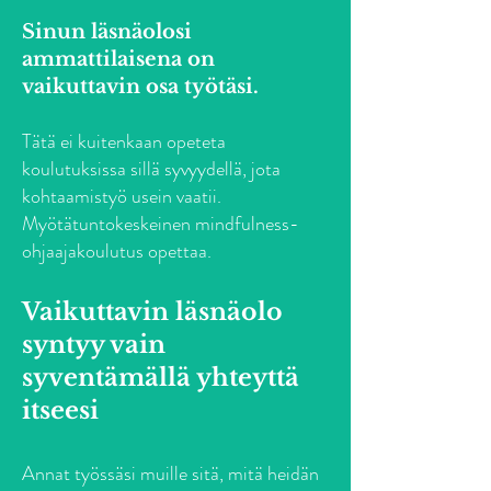
Sinun läsnäolosi
ammattilaisena on
vaikuttavin osa työtäsi.
Tätä ei kuitenkaan opeteta
koulutuksissa sillä syvyydellä, jota
kohtaamistyö usein vaatii.
Myötätuntokeskeinen mindfulness-
ohjaajakoulutus opettaa.
Vaikuttavin läsnäolo
syntyy vain
syventämällä yhteyttä
itseesi
Annat työssäsi muille sitä, mitä heidän