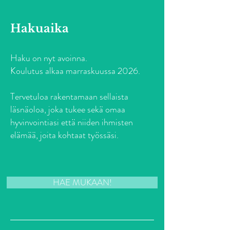
Hakuaika
Haku on nyt avoinna.
Koulutus alkaa marraskuussa 2026.
Tervetuloa rakentamaan sellaista
läsnäoloa, joka tukee sekä omaa
hyvinvointiasi että niiden ihmisten
elämää, joita kohtaat työssäsi.
HAE MUKAAN!