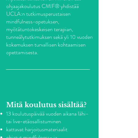
ohjaajakoulutus CMIF® yhdistää
UCLA:n tutkimusperustaisen
mindfulness-opetuksen,
myötätuntokeskeisen terapian,
tunneälytutkimuksen sekä yli 10 vuoden
kokemuksen turvallisen kohtaamisen
opettamisesta.
Mitä koulutus sisältää?
13 koulutuspäivää vuoden aikana
lähi-
tai live-etäosallistuminen
kattavat harjoitusmateriaalit
ohjatut mindfulness- ja