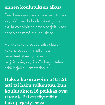
ennen koulutuksen alkua
Saat hyväksymisen jälkeen välittömästi
käyttöön verkkokoulutukset, joiden
avulla voit aloittaa oman harjoituksen
ennen ensimmäistä lähijaksoa.
Verkkokokonaisuus sisältää laajan
kokonaisuuden mindfulnessin
perusteet, itsemyötätunnon
harjoituksia, käytännön harjoittelua
sekä kirjallisuusmateriaalit.
Hakuaika on avoinna 8.11.26
asti tai haku sulkeutuu, kun
koulutuksen 16 paikkaa ovat
täynnä. Paikat täytetään
hakujärjestyksessä.