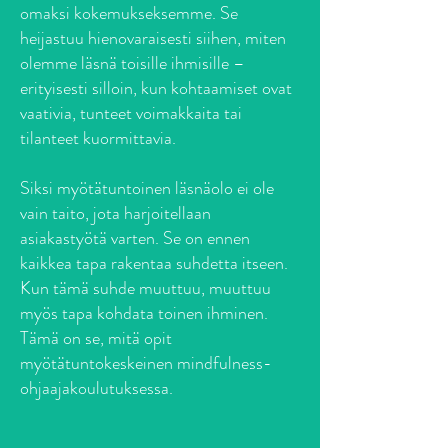
omaksi kokemukseksemme. Se
heijastuu hienovaraisesti siihen, miten
olemme läsnä toisille ihmisille –
erityisesti silloin, kun kohtaamiset ovat
vaativia, tunteet voimakkaita tai
tilanteet kuormittavia.
Siksi myötätuntoinen läsnäolo ei ole
vain taito, jota harjoitellaan
asiakastyötä varten. Se on ennen
kaikkea tapa rakentaa suhdetta itseen.
Kun tämä suhde muuttuu, muuttuu
myös tapa kohdata toinen ihminen.
Tämä on se, mitä opit
myötätuntokeskeinen mindfulness-
ohjaajakoulutuksessa.