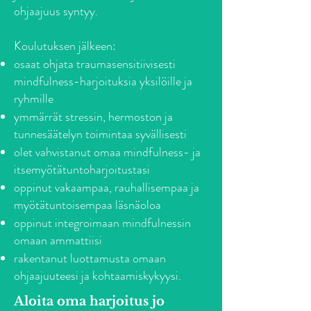
ohjaajuus syntyy.
Koulutuksen jälkeen:
osaat ohjata traumasensitiivisesti
mindfulness-harjoituksia yksilöille ja
ryhmille
ymmärrät stressin, hermoston ja
tunnesäätelyn toimintaa syvällisesti
olet vahvistanut omaa mindfulness- ja
itsemyötätuntoharjoitustasi
oppinut vakaampaa, rauhallisempaa ja
myötätuntoisempaa läsnäoloa
oppinut integroimaan mindfulnessin
omaan ammattiisi
rakentanut luottamusta omaan
ohjaajuuteesi ja kohtaamiskykyysi.
Aloita oma harjoitus jo