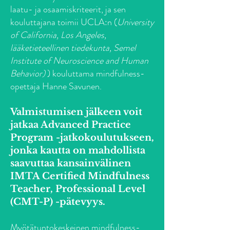
laatu- ja osaamiskriteerit, ja sen
kouluttajana toimii UCLA:n (
University
of California, Los Angeles,
lääketieteellinen tiedekunta,
Semel
Institute of Neuroscience and Human
Behavior
)
) kouluttama mindfulness-
opettaja Hanne Savunen.
Valmistumisen jälkeen voit
jatkaa Advanced Practice
Program -jatkokoulutukseen,
jonka kautta on mahdollista
saavuttaa kansainvälinen
IMTA Certified Mindfulness
Teacher, Professional Level
(CMT-P) -pätevyys.
Myötätuntokeskeinen mindfulness-