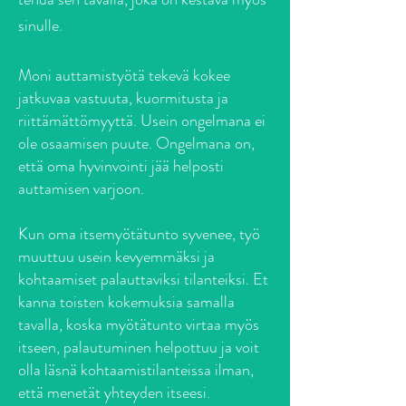
sinulle.
Moni auttamistyötä tekevä kokee
jatkuvaa vastuuta, kuormitusta ja
riittämättömyyttä. Usein ongelmana ei
ole osaamisen puute. Ongelmana on,
että oma hyvinvointi jää helposti
auttamisen varjoon.
Kun oma itsemyötätunto syvenee, työ
muuttuu usein kevyemmäksi ja
kohtaamiset palauttaviksi tilanteiksi. Et
kanna toisten kokemuksia samalla
tavalla, koska myötätunto virtaa myös
itseen, palautuminen helpottuu ja voit
olla läsnä kohtaamistilanteissa ilman,
että menetät yhteyden itseesi.