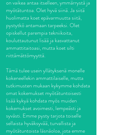
on vaikea antaa itselleen, ymmärrystä ja
myötätuntoa. Olet hyvä siinä. Ja siitä
huolimatta koet epävarmuutta siitä,
pystytkö antamaan tarpeeksi. Olet
opiskellut parempia tekniikoita,
kouluttautunut lisää ja kasvattanut
ammattitaitoasi, mutta koet silti
riittämättömyyttä.
Tämä tulee usein yllätyksenä monelle
kokeneellekin ammattilaiselle, mutta
tutkimusten mukaan kykymme kohdata
omat kokemukset myötätuntoisesti
lisää kykyä kohdata myös muiden
kokemukset avoimesti, lempeästi ja
syvästi. Emme pysty tarjota toiselle
sellaista hyväksyvää, turvallista ja
myötätuntoista läsnäoloa, jota emme