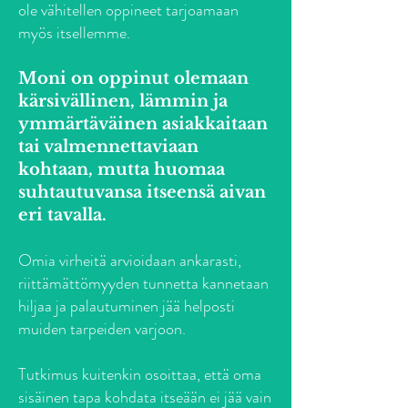
ole vähitellen oppineet tarjoamaan
myös itsellemme.​
Moni on oppinut olemaan
kärsivällinen, lämmin ja
ymmärtäväinen asiakkaitaan
tai valmennettaviaan
kohtaan, mutta huomaa
suhtautuvansa itseensä aivan
eri tavalla.
Omia virheitä arvioidaan ankarasti,
riittämättömyyden tunnetta kannetaan
hiljaa ja palautuminen jää helposti
muiden tarpeiden varjoon.
Tutkimus kuitenkin osoittaa, että oma
sisäinen tapa kohdata itseään ei jää vain