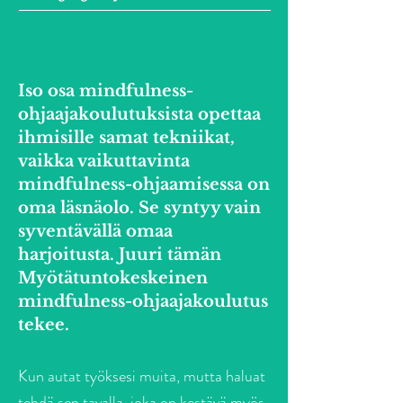
Iso osa mindfulness-
ohjaajakoulutuksista opettaa
ihmisille samat tekniikat,
vaikka vaikuttavinta
mindfulness-ohjaamisessa on
oma läsnäolo. Se syntyy vain
syventävällä omaa
harjoitusta. Juuri tämän
Myötätuntokeskeinen
mindfulness-ohjaajakoulutus
tekee.
Kun autat työksesi muita, mutta haluat
tehdä sen tavalla, joka on kestävä myös