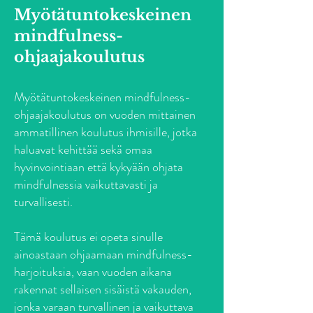
Myötätuntokeskeinen
mindfulness-
ohjaajakoulutus
Myötätuntokeskeinen mindfulness-
ohjaajakoulutus on vuoden mittainen
ammatillinen koulutus ihmisille, jotka
haluavat kehittää sekä omaa
hyvinvointiaan että kykyään ohjata
mindfulnessia vaikuttavasti ja
turvallisesti.
Tämä koulutus ei opeta sinulle
ainoastaan ohjaamaan mindfulness-
harjoituksia, vaan vuoden aikana
rakennat sellaisen sisäistä vakauden,
jonka varaan turvallinen ja vaikuttava