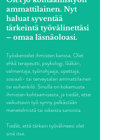
ammattilainen. Nyt
haluat syventää
tärkeintä työvälinettäsi
– omaa läsnäoloasi.
Työskentelet ihmisten kanssa. Olet
ehkä terapeutti, psykologi, lääkäri,
valmentaja, työnohjaaja, opettaja,
sosiaali- tai terveysalan ammattilainen
tai esihenkilö. Sinulla on kokemusta
ihmisten kohtaamisesta, ja tiedät, ettei
vaikuttavin työ synny pelkästään
menetelmistä tai oikeista sanoista.
Tiedät, että tärkein työvälineesi olet
sinä itse.