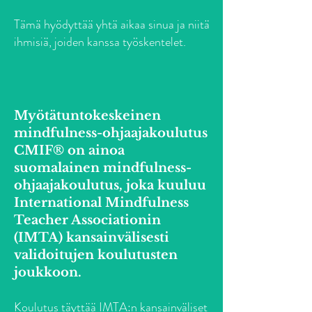
Tämä hyödyttää yhtä aikaa sinua ja niitä
ihmisiä, joiden kanssa työskentelet.
Myötätuntokeskeinen
mindfulness-ohjaajakoulutus
CMIF® on ainoa
suomalainen mindfulness-
ohjaajakoulutus, joka kuuluu
International Mindfulness
Teacher Associationin
(IMTA) kansainvälisesti
validoitujen koulutusten
joukkoon.
Koulutus täyttää IMTA:n kansainväliset