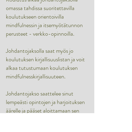
omassa tahdissa suoritettavilla
koulutukseen orientoivilla
mindfulnessin ja itsemyötätunnon
perusteet - verkko-opinnoilla.
Johdantojaksolla saat myös jo
koulutuksen kirjallisuuslistan ja voit
alkaa tutustumaan koulutuksen
mindfulnesskirjallisuuteen.
Johdantojakso saattelee sinut
lempeästi opintojen ja harjoituksen
äärelle ja pääset aloittamaan sen
heti, kun ilmoittautumisesi on
vahvistettu. Verkkokursseihin voit