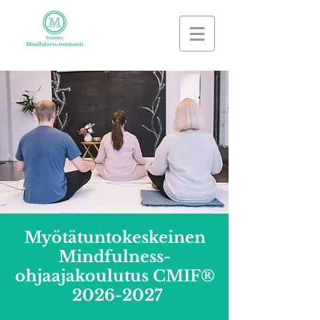
Myötätuntokeskeinen
Mindfulness-
ohjaajakoulutus CMIF®️
2026-2027