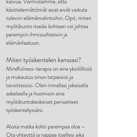
kasvua. Varmistamme, että
käsittelemättömät asiat eivät vaikuta
tuleviin elämänvalintoihin. Opit, miten
myötätunto itseäsi kohtaan voi johtaa
parempiin ihmissuhteisiin ja
elämänlaatuun.
Miten työskentelen kanssasi?
Mindfulness-terapia on aina yksilöllistä
ja mukautuu sinun tarpeisiisi ja
tavoitteisiisi. Olen rinnallasi jokaisella
askeleella ja huomioin aina
myötätuntokeskeiset periaatteet
työskentelyssäni.
Aloita matka kohti parempaa oloa –
Ota yhteyttä ja nappaa itsellesi aika