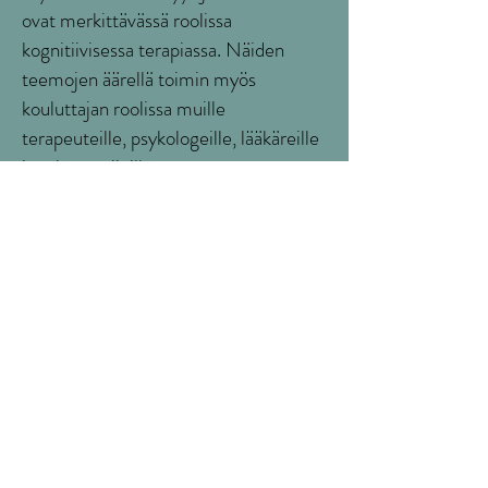
ovat merkittävässä roolissa
kognitiivisessa terapiassa. Näiden
teemojen äärellä toimin myös
kouluttajan roolissa muille
terapeuteille, psykologeille, lääkäreille
ja asiantuntijoille.
Nuorten ja vanhempien kanssa
työskentely on erityisen
merkityksellistä minulle. Olen myös
erityisopettajana saanut kulkea
nuorten ja perheiden rinnalla
hyvinvoinnin haasteissa ja rehtorina
johtanut koulun oppilashuoltoa ja
saanut auttaa ja tukea nuorta ja hänen
perhettä. Minulta on ilmestynyt myös