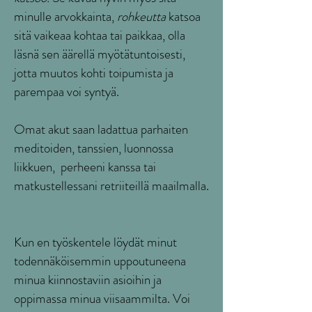
minulle arvokkainta,
rohkeutta
katsoa
sitä vaikeaa kohtaa tai paikkaa, olla
läsnä sen äärellä myötätuntoisesti,
jotta muutos kohti toipumista ja
parempaa voi syntyä.
Omat akut saan ladattua parhaiten
meditoiden, tanssien, luonnossa
liikkuen, perheeni kanssa tai
matkustellessani retriiteillä maailmalla.
Kun en työskentele löydät minut
todennäköisemmin uppoutuneena
minua kiinnostaviin asioihin ja
oppimassa minua viisaammilta. Voi