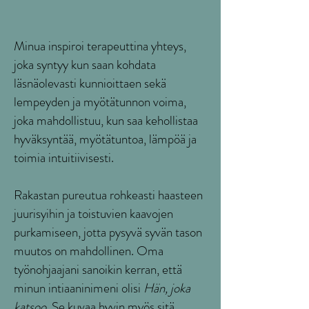
Minua inspiroi
t
erapeuttina yhteys,
joka syntyy kun saan kohdata
läsnäolevasti kunnioittaen sekä
lempeyden ja myötätunnon voima,
joka mahdollistuu, kun saa kehollistaa
hyväksyntää, myötätuntoa, lämpöä ja
toimia intuitiivisesti.
Rakastan p
ureutua rohkeasti haasteen
juurisyihin ja toistuvien kaavojen
purkamiseen, jotta pysyvä syvän tason
muutos on mahdollinen. Oma
työnohjaajani sanoikin kerran, että
minun intiaaninimeni olisi
Hän, joka
katsoo.
Se kuvaa hyvin myös sitä