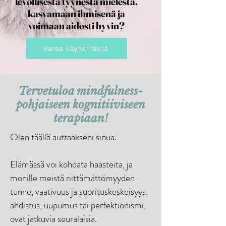
levollisesta tyynestä mielestä,
levollisesta tyynestä mielestä,
kasvamaan ihmisenä ja
kasvamaan ihmisenä ja
voimaan aidosti hyvin?
voimaan aidosti hyvin?
Varaa käynti tästä
Tervetuloa mindfulness-
pohjaiseen kognitiiviseen
terapiaan!
Olen täällä auttaakseni sinua.
Elämässä voi kohdata haasteita, ja
monille meistä riittämättömyyden
tunne, vaativuus ja suorituskeskeisyys,
ahdistus, uupumus tai perfektionismi,
ovat jatkuvia seuralaisia.