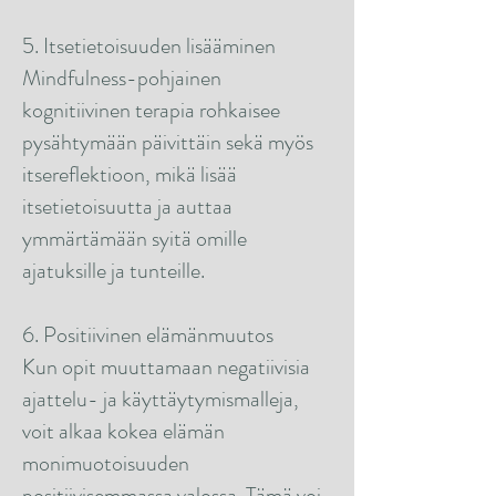
5. Itsetietoisuuden lisääminen
Mindfulness-pohjainen
kognitiivinen terapia rohkaisee
pysähtymään päivittäin sekä myös
itsereflektioon, mikä lisää
itsetietoisuutta ja auttaa
ymmärtämään syitä omille
ajatuksille ja tunteille.
6. Positiivinen elämänmuutos
Kun opit muuttamaan negatiivisia
ajattelu- ja käyttäytymismalleja,
voit alkaa kokea elämän
monimuotoisuuden
positiivisemmassa valossa. Tämä voi