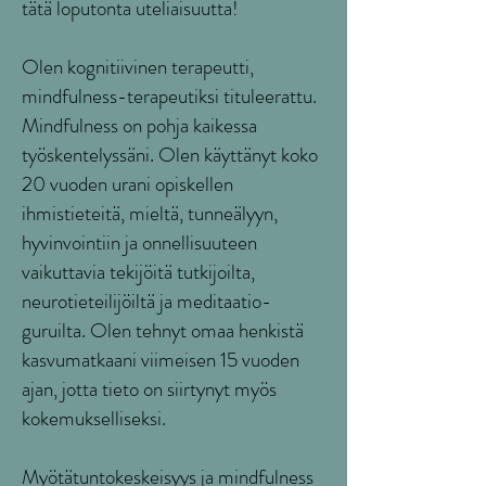
tätä loputonta uteliaisuutta!
Olen kognitiivinen terapeutti,
mindfulness-terapeutiksi tituleerattu.
Mindfulness on pohja kaikessa
työskentelyssäni. Olen käyttänyt koko
20 vuoden urani opiskellen
ihmistieteitä, mieltä, tunneälyyn,
hyvinvointiin ja onnellisuuteen
vaikuttavia tekijöitä tutkijoilta,
neurotieteilijöiltä ja meditaatio-
guruilta. Olen tehnyt omaa henkistä
kasvumatkaani viimeisen 15 vuoden
ajan, jotta tieto on siirtynyt myös
kokemukselliseksi.
Myötätuntokeskeisyys ja mindfulness