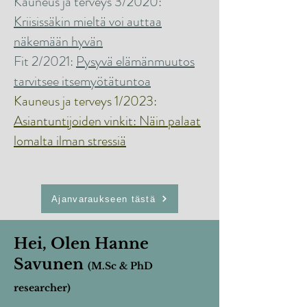
Kauneus ja terveys 3/2020:
Kriisissäkin mieltä voi auttaa
näkemään hyvän
Fit 2/2021:
Pysyvä elämänmuutos
tarvitsee itsemyötätuntoa
​Kauneus ja terveys 1/2023:
Asiantuntijoiden vinkit: Näin palaat
lomalta ilman stressiä
Ajanvaraukseen tästä
Hei, Olen Hanne
Savunen
(M.Sc & PhD
researcher)