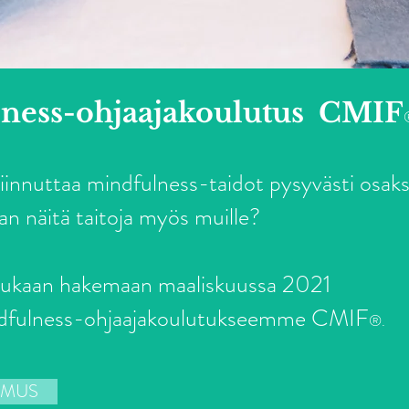
ness-ohjaajakoulutus CMIF
innuttaa mindfulness-taidot pysyvästi osaksi
an näitä taitoja myös muille?
mukaan hakemaan maaliskuussa 2021
ndfulness-ohjaajakoulutukseemme CMIF
®️.
EMUS