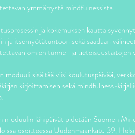
utettavan ymmärrystä mindfulnessista.
tusprosessin ja kokemuksen kautta syvenny
in ja itsemyötätuntoon sekä saadaan välineet 
tettavan omien tunne- ja tietoisuustaitojen 
moduuli sisältää viisi koulutuspäivää, verkk
kirjan kirjoittamisen sekä mindfulness-kirjall
a.
 moduulin lähipäivät pidetään Suomen Min
tiloissa osoitteessa Uudenmaankatu 39, Helsi