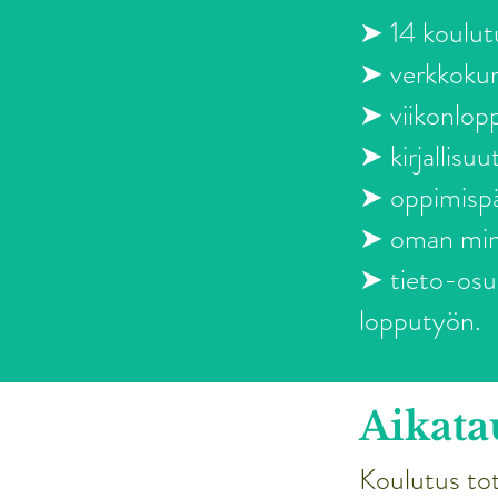
➤ 14 koulut
➤ verkkokur
➤ viikonlopp
➤ kirjallisu
➤ oppimispäi
➤ oman mind
➤ tieto-osuu
lopputyön.
Aikata
​Koulutus t