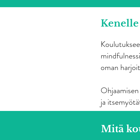
Kenelle
Koulutukseen
mindfulnessi
oman harjoit
Ohjaamisen 
ja itsemyötä
Mitä kou