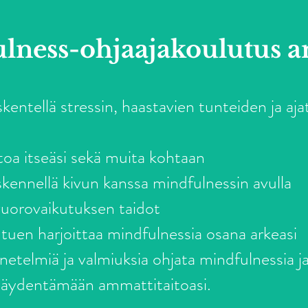
lness-ohjaajakoulutus a
:
skentellä stressin, haastavien tunteiden ja aj
oa itseäsi sekä muita kohtaan
kennellä kivun kanssa mindfulnessin avulla
vuorovaikutuksen taidot
a tuen harjoittaa mindfulnessia osana arkeasi
netelmiä ja valmiuksia ohjata mindfulnessia j
a täydentämään ammattitaitoasi.