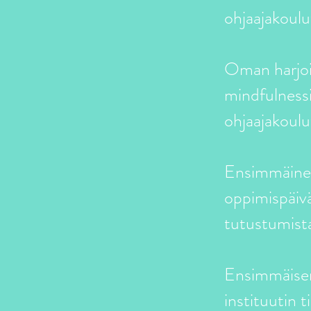
ohjaajakoul
Oman harjoi
mindfulnessi
ohjaajakoulu
Ensimmäinen 
oppimispäivä
tutustumist
Ensimmäisen
instituutin 