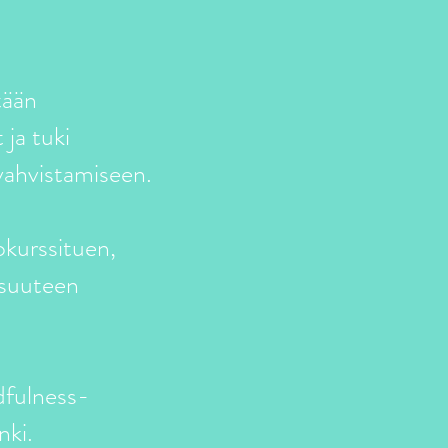
tään
ja tuki
vahvistamiseen.
okurssituen,
isuuteen
dfulness-
nki.