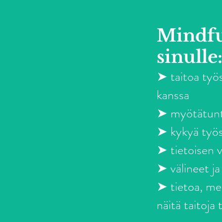
Mindfu
sinulle
➤
taitoa työ
kanssa
➤
myötätunt
➤ kykyä työs
➤
tietoisen 
➤
välineet j
➤
tietoa, me
näitä taitoj