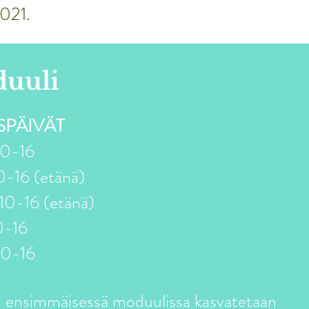
2021.
duuli
PÄIVÄT
10-16
0-16 (etänä)
 10-16 (etänä)
0-16
10-16
 ensimmäisessä moduulissa kasvatetaan