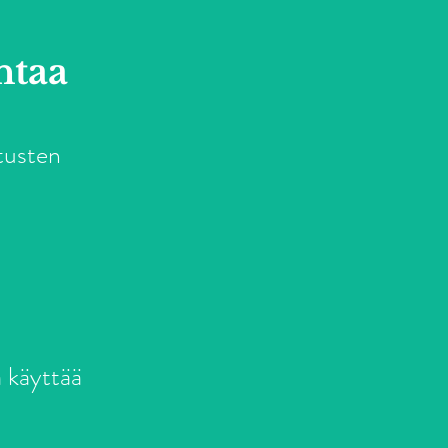
ntaa
atusten
a käyttää