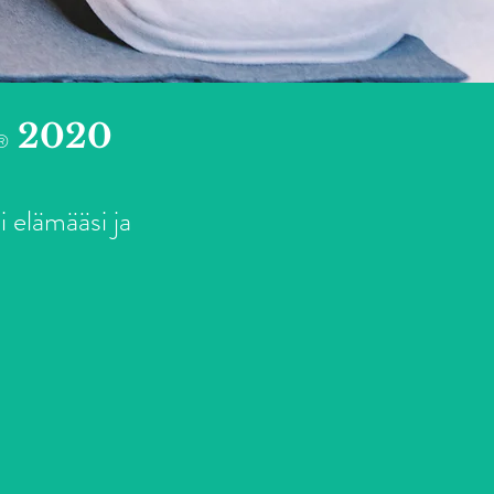
2020
®️
 elämääsi ja