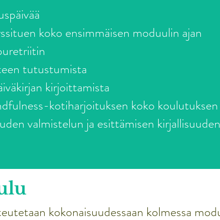
uspäivää
ssituen koko ensimmäisen moduulin ajan
uretriitin
uteen tutustumista
väkirjan kirjoittamista
fulness-kotiharjoituksen koko koulutuksen 
den valmistelun ja esittämisen kirjallisuuden
ulu
oteutetaan kokonaisuudessaan kolmessa moduu