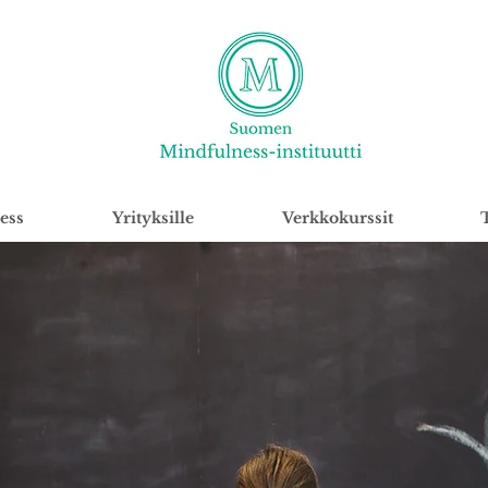
ess
Yrityksille
Verkkokurssit