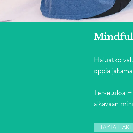
Mindful
Haluatko vaki
oppia jakama
Tervetuloa 
alkavaan mi
TÄYTÄ HAK