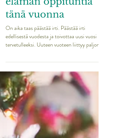
Kolme suurinta
elämän oppituntia
tänä vuonna
On aika taas päästää irti. Päästää irti
edellisestä vuodesta ja toivottaa uusi vuosi
tervetulleeksi. Uuteen vuoteen liittyy paljon...