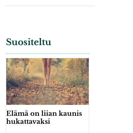
Uusi näkökulma
hyvinvointiin
Kun ensimmäistä kertaa kuulin UCLA:ssa
opettajani Daniel Siegelin puhuvan
mielitajusta tuntui, kun kaikki oppimani ja
oman harjoituksen...
Suositeltu