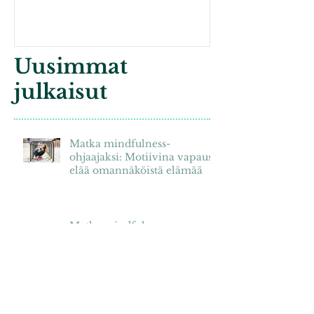
Elämä on liian kaunis
hukattavaksi
Uusimmat
julkaisut
Matka mindfulness-
ohjaajaksi: Motiivina vapaus
elää omannäköistä elämää