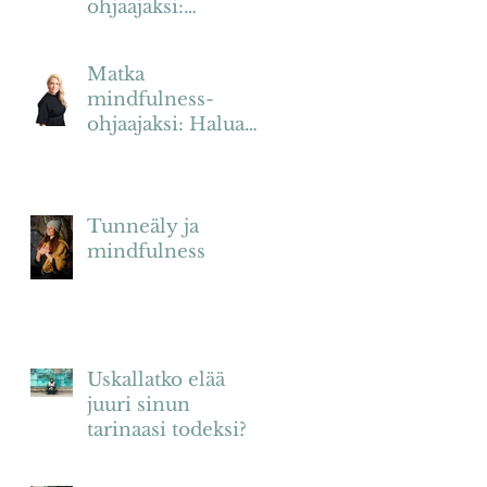
ohjaajaksi:
Motiivina vapaus
elää omannäköistä
Matka
elämää
mindfulness-
ohjaajaksi: Haluan
tarjota
mahdollisuuden
aidosti hyvään
työarkeen
Tunneäly ja
mindfulness
Uskallatko elää
juuri sinun
tarinaasi todeksi?