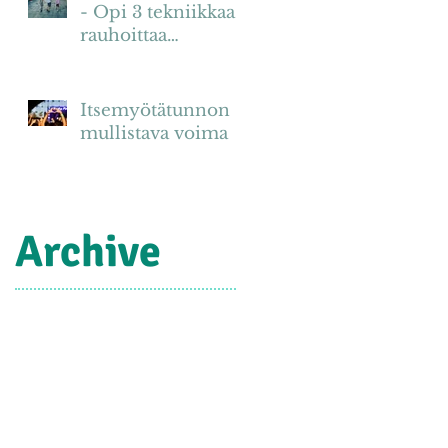
- Opi 3 tekniikkaa
rauhoittaa
kiireinen mieli
Itsemyötätunnon
mullistava voima
Archive
June 2024
(1)
1 post
May 2024
(1)
1 post
January 2023
(1)
1 post
June 2021
(1)
1 post