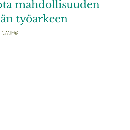
ota mahdollisuuden
ään työarkeen
si CMIF®