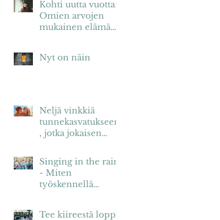
Kohti uutta vuotta:
Omien arvojen
mukainen elämä
on merkityksellistä
elämää
Nyt on näin
Neljä vinkkiä
tunnekasvatukseen
, jotka jokaisen
vanhemman tulisi
tietää
Singing in the rain
- Miten
työskennellä
vaikeiden
tunteiden kanssa?
Tee kiireestä loppu