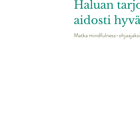
Haluan tarj
aidosti hyv
Matka mindfulness-ohjaajak