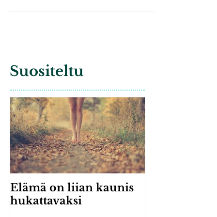
löytänyt tutkimuksessaan tietoisuustaito-
koulutuksen vaikuttavan
Suositeltu
Elämä on liian kaunis