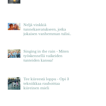
Nyt on näin
Neljä vinkkiä
tunnekasvatukseen, jotka
jokaisen vanhemman tulisi
tietää
Singing in the rain - Miten
työskennellä vaikeiden
tunteiden kanssa?
Tee kiireestä loppu - Opi 3
tekniikkaa rauhoittaa
kiireinen mieli