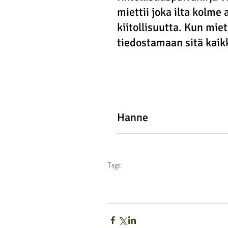
miettii joka ilta kolme 
kiitollisuutta. Kun miet
tiedostamaan sitä kaikk
Hanne
Tags:
mindfulness
hyvinvointi
positiiviset tunteet