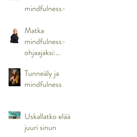
mindfulness-
ohjaajaksi:
Motiivina vapaus
Matka
elää
mindfulness-
omannäköistä
ohjaajaksi:
elämää
Haluan tarjota
Tunneäly ja
mahdollisuuden
mindfulness
aidosti hyvään
työarkeen
Uskallatko elää
juuri sinun