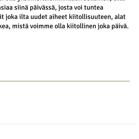
asiaa siinä päivässä, josta voi tuntea 
it joka ilta uudet aiheet kiitollisuuteen, alat 
ea, mistä voimme olla kiitollinen joka päivä.
tietoisuustaidot
onnellisuus