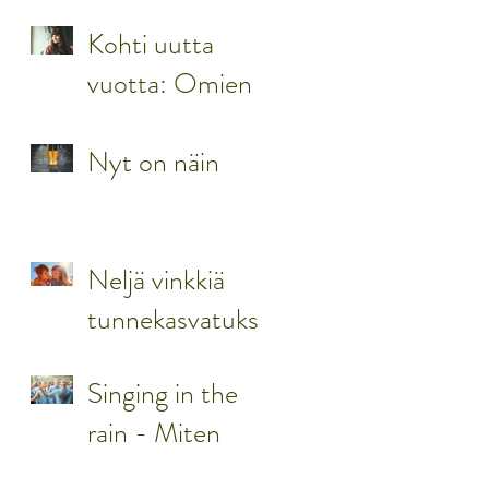
tarinaasi
todeksi?
Kohti uutta
vuotta: Omien
arvojen
mukainen elämä
Nyt on näin
on
merkityksellistä
elämää
Neljä vinkkiä
tunnekasvatukse
en, jotka
Singing in the
jokaisen
rain - Miten
vanhemman
työskennellä
tulisi tietää