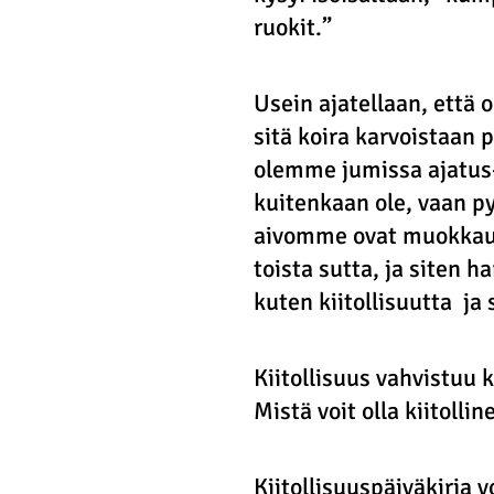
ruokit.”
Usein ajatellaan, että
sitä koira karvoistaan 
olemme jumissa ajatus-
kuitenkaan ole, vaan 
aivomme ovat muokkautu
toista sutta, ja siten 
kuten kiitollisuutta  j
Kiitollisuus vahvistuu k
Mistä voit olla kiitollin
Kiitollisuuspäiväkirja v