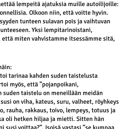
ettää lempeitä ajatuksia muille autoilijoille: 
onnellisia. Olkoon niin, että voitte hyvin. 
yyden tunteen sulavan pois ja vaihtuvan 
tunteeseen. Yksi lempitarinoistani, 
, että miten vahvistamme itsessämme sitä, 
näin:
rtoi tarinaa kahden suden taistelusta 
toi myös, että ”pojanpoikani, 
 suden taistelu on meneillään meidän 
 susi on viha, kateus, suru, valheet, röyhkeys 
ilo, rauha, rakkaus, toivo, lempeys, totuus ja 
 oli hetken hiljaa ja mietti. Sitten hän 
pi susi voittaa?”. Isoisä vastasi ”se kumpaa 