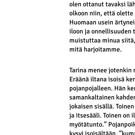
olen ottanut tavaksi läh
olkoon niin, että olette 
Huomaan usein ärtyneis
iloon ja onnellisuuden 
muistuttaa minua siitä
mitä harjoitamme.
Tarina menee jotenkin 
Eräänä iltana isoisä ke
pojanpojalleen. Hän ker
samankaltainen kahden
jokaisen sisällä. Toinen
ja itsesääli. Toinen on 
myötätunto.” Pojanpoika
kysyi isoisältään, ”kum