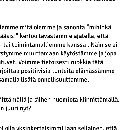
 olemme mitä olemme ja sanonta ”mihinkä 
pääsisi” kertoo tavastamme ajatella, että 
 tai toimintamalliemme kanssa . Näin se ei 
pystymme muuttamaan käytöstämme ja jopa 
vat. Voimme tietoisesti ruokkia tätä 
harjoittaa positiivisia tunteita elämässämme 
a samalla lisätä onnellisuuttamme.
iittämällä ja siihen huomiota kiinnittämällä. 
en juuri nyt?
oi olla yksinkertaisimmillaan sellainen, että 